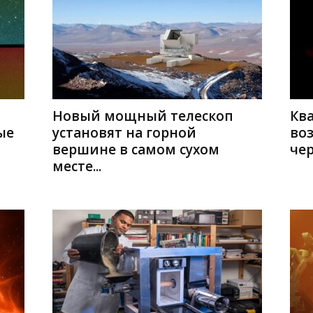
Новый мощный телескоп
Кв
ые
установят на горной
во
вершине в самом сухом
че
месте...