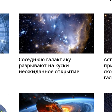
Соседнюю галактику
Ас
разрывают на куски —
пр
неожиданное открытие
ско
га