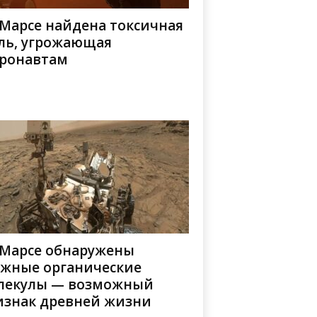
 Марсе найдена токсичная
ль, угрожающая
тронавтам
 Марсе обнаружены
ожные органические
лекулы — возможный
изнак древней жизни