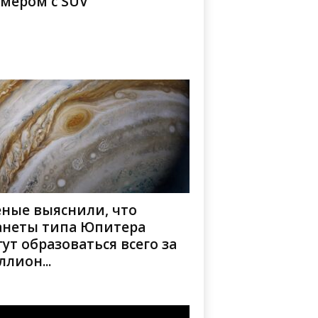
змером с SUV
еные выяснили, что
анеты типа Юпитера
ут образоваться всего за
лион...