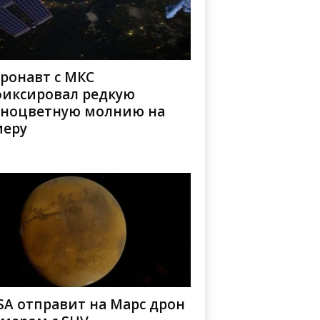
ронавт с МКС
фиксировал редкую
зноцветную молнию на
меру
SA отправит на Марс дрон