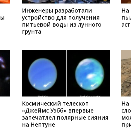
Инженеры разработали
На
ры
устройство для получения
пы
питьевой воды из лунного
ас
грунта
Космический телескоп
На
«Джеймс Уэбб» впервые
сл
запечатлел полярные сияния
мо
на Нептуне
пр