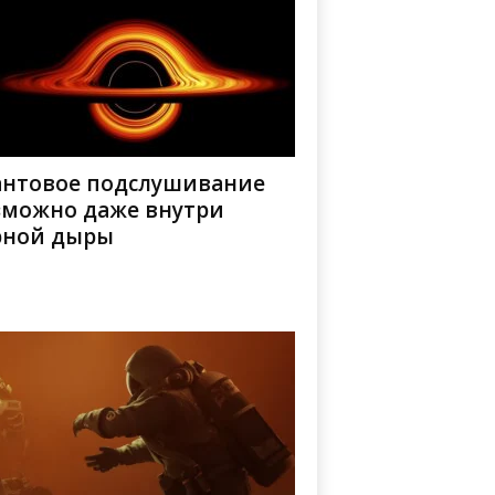
антовое подслушивание
зможно даже внутри
рной дыры