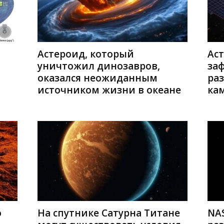
Астероид, который
Аст
уничтожил динозавров,
за
оказался неожиданным
ра
источником жизни в океане
ка
о
На спутнике Сатурна Титане
NA