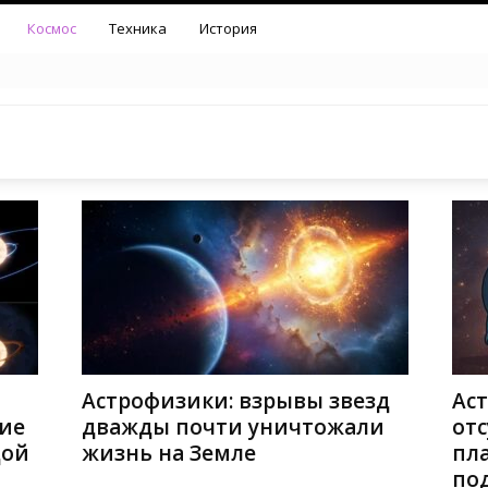
Космос
Техника
История
Астрофизики: взрывы звезд
Ас
ие
дважды почти уничтожали
отс
дой
жизнь на Земле
пл
по