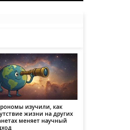
трономы изучили, как
утствие жизни на других
анетах меняет научный
дход