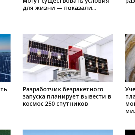
могут существовать условия
ра
для жизни — показали...
ть
Разработчик безракетного
Уч
запуска планирует вывести в
пл
космос 250 спутников
мог
мил