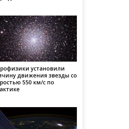
трофизики установили
ичину движения звезды со
ростью 550 км/с по
лактике