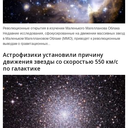
Революционные открытия в изучении Маленького Магелланова Облака
Недавние исследования, сфокусированные на движении массивных звезд
в Маленьком Магеллановом Облаке (ММО), приводят к революционным
выводам о гравитационных...
Астрофизики установили причину
движения звезды со скоростью 550 км/с
по галактике