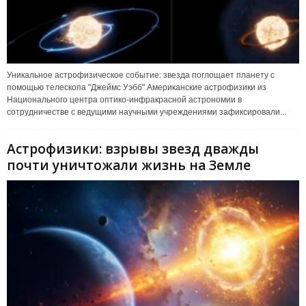
Уникальное астрофизическое событие: звезда поглощает планету с
помощью телескопа "Джеймс Уэбб" Американские астрофизики из
Национального центра оптико-инфракрасной астрономии в
сотрудничестве с ведущими научными учреждениями зафиксировали...
Астрофизики: взрывы звезд дважды
почти уничтожали жизнь на Земле