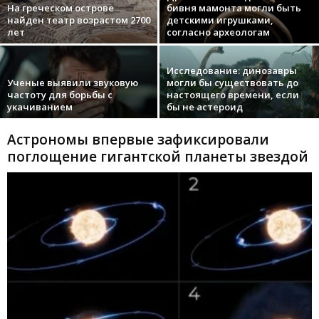
На греческом острове
бивня мамонта могли быть
найден театр возрастом 2700
детскими игрушками,
лет
согласно археологам
Исследование: динозавры
Ученые выявили звуковую
могли бы существовать до
частоту для борьбы с
настоящего времени, если
укачиванием
бы не астероид
Астрономы впервые зафиксировали
поглощение гигантской планеты звездой