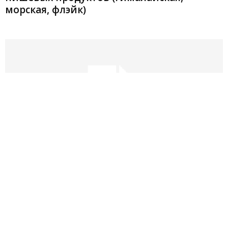
морская, флэйк)
Отрезные и прорезные дисковые фрезы:
отличия и применение в
металлообработке