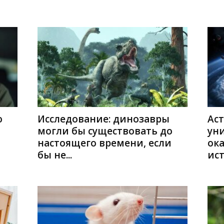
ю
Исследование: динозавры
Ас
могли бы существовать до
ун
настоящего времени, если
ок
бы не...
ис