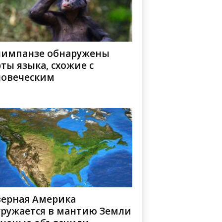
шимпанзе обнаружены
ты языка, схожие с
ловеческим
верная Америка
гружается в мантию Земли