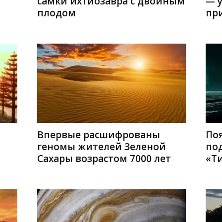
самки ихтиозавра с двойным
— 
плодом
пр
Впервые расшифрованы
По
геномы жителей Зеленой
по
Сахары возрастом 7000 лет
«Т