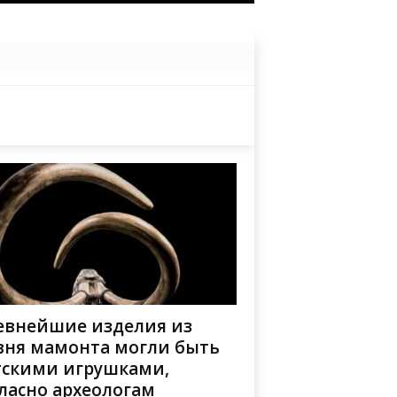
евнейшие изделия из
вня мамонта могли быть
тскими игрушками,
ласно археологам