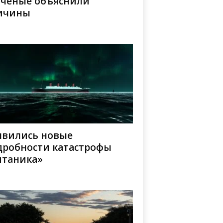
ученые объяснили
ичины
явились новые
дробности катастрофы
итаника»