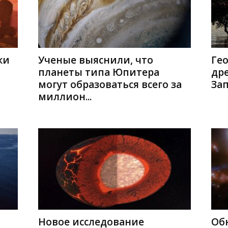
ки
Ученые выяснили, что
Ге
планеты типа Юпитера
др
могут образоваться всего за
За
миллион...
Новое исследование
Об