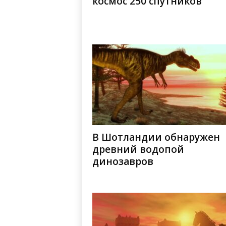
космос 250 спутников
В Шотландии обнаружен
древний водопой
динозавров