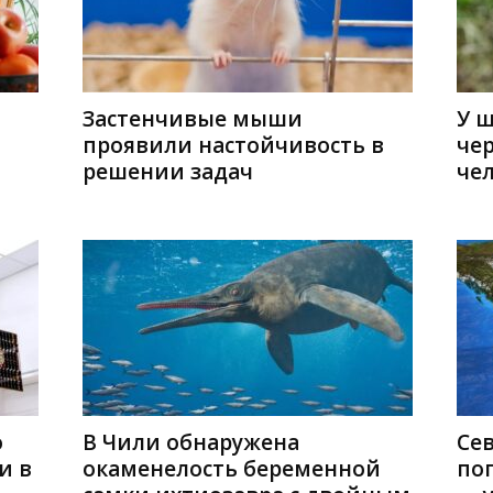
Застенчивые мыши
У 
проявили настойчивость в
чер
решении задач
че
о
В Чили обнаружена
Се
и в
окаменелость беременной
по