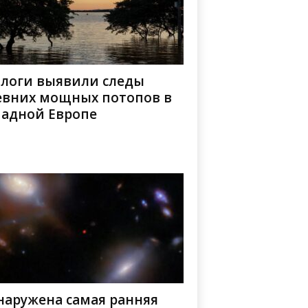
ологи выявили следы
евних мощных потопов в
падной Европе
наружена самая ранняя