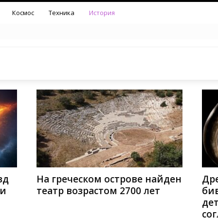
Космос
Техника
История
зд
На греческом острове найден
Др
ли
театр возрастом 2700 лет
би
де
сог