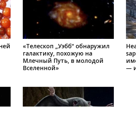
ней
«Телескоп „Уэбб“ обнаружил
Не
галактику, похожую на
sap
Млечный Путь, в молодой
им
Вселенной»
— 