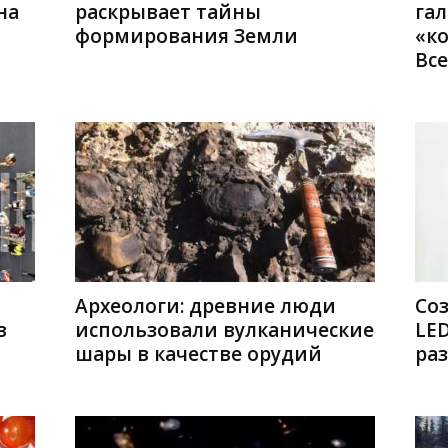
на
раскрывает тайны
га
формирования Земли
«к
Вс
Археологи: древние люди
Со
в
использовали вулканические
LE
шары в качестве орудий
ра