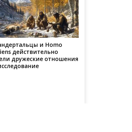
андертальцы и Homo
iens действительно
ели дружеские отношения
исследование