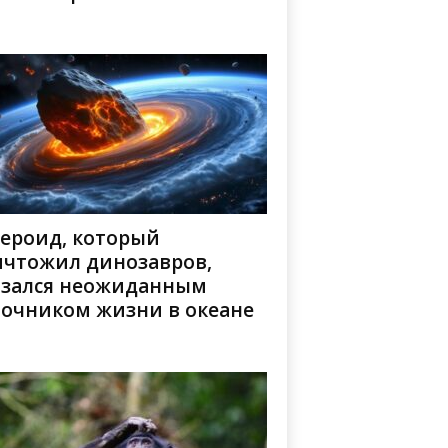
тероид, который
ичтожил динозавров,
азался неожиданным
точником жизни в океане