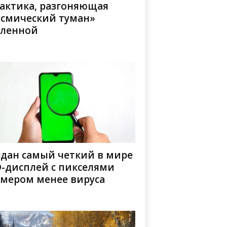
лактика, разгоняющая
осмический туман»
еленной
здан самый четкий в мире
D-дисплей с пикселями
змером менее вируса