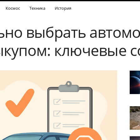
Космос
Техника
История
ьно выбрать автомо
ыкупом: ключевые с