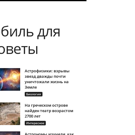
биль для
оветы
Астрофизики: взрывы
звезд дважды почти
уничтожали жизнь на
Земле
Биология
На греческом острове
найден театр возрастом
2700 лет
Интересное
Астрономы изучили, как