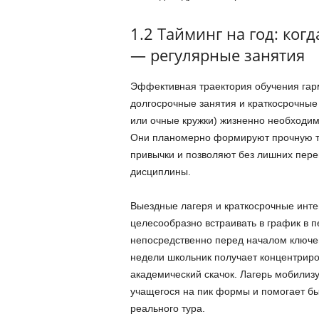
1.2 Тайминг на год: когд
— регулярные занятия
Эффективная траектория обучения гарм
долгосрочные занятия и краткосрочные
или очные кружки) жизненно необходимы
Они планомерно формируют прочную те
привычки и позволяют без лишних пер
дисциплины.
Выездные лагеря и краткосрочные инт
целесообразно встраивать в график в 
непосредственно перед началом ключев
недели школьник получает концентрир
академический скачок. Лагерь мобилиз
учащегося на пик формы и помогает бы
реального тура.