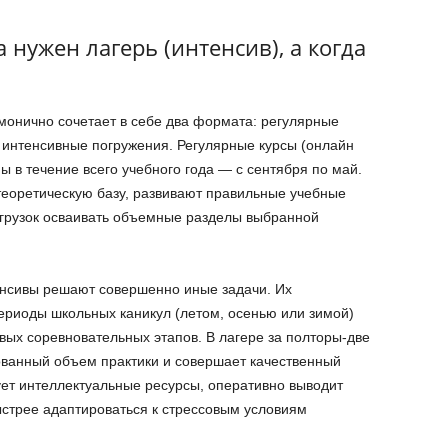
а нужен лагерь (интенсив), а когда
онично сочетает в себе два формата: регулярные
 интенсивные погружения. Регулярные курсы (онлайн
 в течение всего учебного года — с сентября по май.
оретическую базу, развивают правильные учебные
егрузок осваивать объемные разделы выбранной
енсивы решают совершенно иные задачи. Их
периоды школьных каникул (летом, осенью или зимой)
ых соревновательных этапов. В лагере за полторы-две
ованный объем практики и совершает качественный
ует интеллектуальные ресурсы, оперативно выводит
стрее адаптироваться к стрессовым условиям