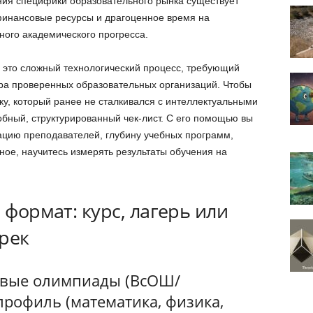
ния специфики образовательного рынка существует
финансовые ресурсы и драгоценное время на
ного академического прогресса.
это сложный технологический процесс, требующий
ра проверенных образовательных организаций. Чтобы
ку, который ранее не сталкивался с интеллектуальными
бный, структурированный чек-лист. С его помощью вы
ацию преподавателей, глубину учебных программ,
ное, научитесь измерять результаты обучения на
 формат: курс, лагерь или
рек
левые олимпиады (ВсОШ/
рофиль (математика, физика,