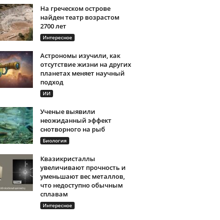
На греческом острове
найден театр возрастом
2700 лет
Интересное
Астрономы изучили, как
отсутствие жизни на других
планетах меняет научный
подход
ИИ
Ученые выявили
неожиданный эффект
снотворного на рыб
Биология
Квазикристаллы
увеличивают прочность и
уменьшают вес металлов,
что недоступно обычным
сплавам
Интересное