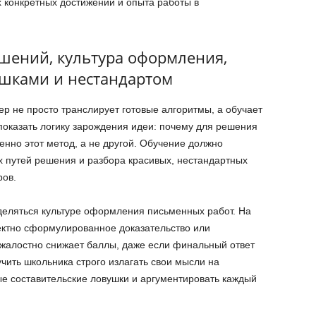
 конкретных достижений и опыта работы в
ешений, культура оформления,
ушками и нестандартом
 не просто транслирует готовые алгоритмы, а обучает
оказать логику зарождения идеи: почему для решения
нно этот метод, а не другой. Обучение должно
х путей решения и разбора красивых, нестандартных
ров.
деляться культуре оформления письменных работ. На
ектно сформулированное доказательство или
жалостно снижает баллы, даже если финальный ответ
чить школьника строго излагать свои мысли на
ые составительские ловушки и аргументировать каждый