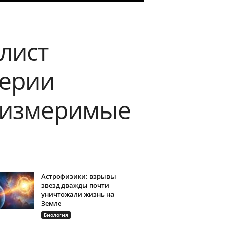
лист
терии
 измеримые
Астрофизики: взрывы
звезд дважды почти
уничтожали жизнь на
Земле
Биология