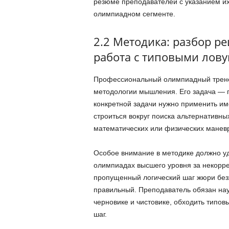
резюме преподавателей с указанием их
олимпиадном сегменте.
2.2 Методика: разбор р
работа с типовыми лов
Профессиональный олимпиадный тренер
методологии мышления. Его задача — п
конкретной задачи нужно применить име
строиться вокруг поиска альтернативны
математических или физических манев
Особое внимание в методике должно у
олимпиадах высшего уровня за некорр
пропущенный логический шаг жюри без
правильный. Преподаватель обязан нау
черновике и чистовике, обходить типов
шаг.