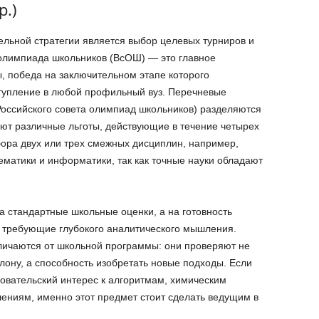
р.)
льной стратегии является выбор целевых турниров и
олимпиада школьников (ВсОШ) — это главное
, победа на заключительном этапе которого
ступление в любой профильный вуз. Перечневые
оссийского совета олимпиад школьников) разделяются
яют различные льготы, действующие в течение четырех
бора двух или трех смежных дисциплин, например,
ематики и информатики, так как точные науки обладают
 стандартные школьные оценки, а на готовность
 требующие глубокого аналитического мышления.
ичаются от школьной программы: они проверяют не
лону, а способность изобретать новые подходы. Если
овательский интерес к алгоритмам, химическим
ениям, именно этот предмет стоит сделать ведущим в