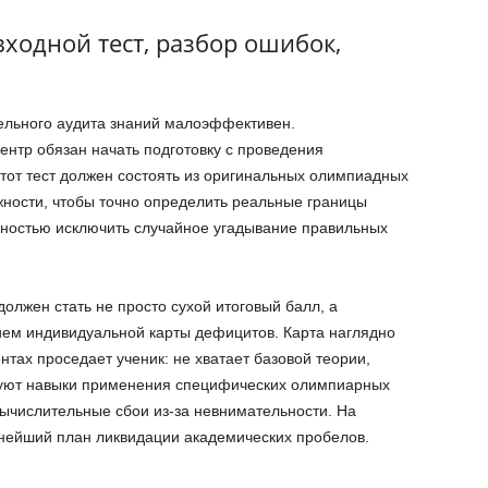
 входной тест, разбор ошибок,
ельного аудита знаний малоэффективен.
нтр обязан начать подготовку с проведения
Этот тест должен состоять из оригинальных олимпиадных
жности, чтобы точно определить реальные границы
лностью исключить случайное угадывание правильных
должен стать не просто сухой итоговый балл, а
ием индивидуальной карты дефицитов. Карта наглядно
нтах проседает ученик: не хватает базовой теории,
твуют навыки применения специфических олимпиарных
ычислительные сбои из-за невнимательности. На
нейший план ликвидации академических пробелов.